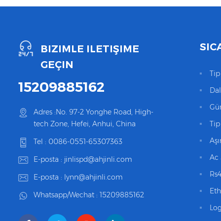
SIC
BIZIMLE ILETIŞIME
GEÇIN
Tip
15209885162
Da
Gü
Adres :No. 97-2 Yonghe Road, High-
tech Zone, Hefei, Anhui, China
Tip
Aşı
Tel :
0086-0551-65307363
Ac 
E-posta :
jinlispd@ahjinli.com
Rs4
E-posta :
lynn@ahjinli.com
Eth
Whatsapp/Wechat :
15209885162
Lo