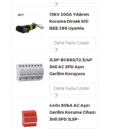
10kV 300A Yıldırım
Koruma Dirsek Kiti
IEEE 386 Uyumlu
Transformatörler
Konnektörler Üretimi
Daha Fazla Göster
JLSP-BC680/12.5/4P
Jinli AC SPD Aşırı
Gerilim Koruyucu
Daha Fazla Göster
440v 80kA AC Aşırı
Gerilim Koruma Cihazı
Jinli SPD JLSP-
GA440/80/4P