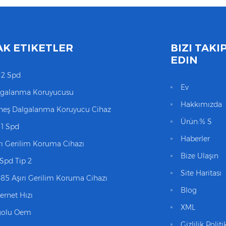
AK ETIKETLER
BIZI TAKI
EDIN
 2 Spd
Ev
lgalanma Koruyucusu
Hakkımızda
neş Dalgalanma Koruyucu Cihaz
Ürün:% S
 1 Spd
Haberler
rı Gerilim Koruma Cihazı
Bize Ulaşın
Spd Tip 2
Site Haritası
85 Aşırı Gerilim Koruma Cihazı
Blog
ernet Hızı
XML
golu Oem
Gizlilik Politi