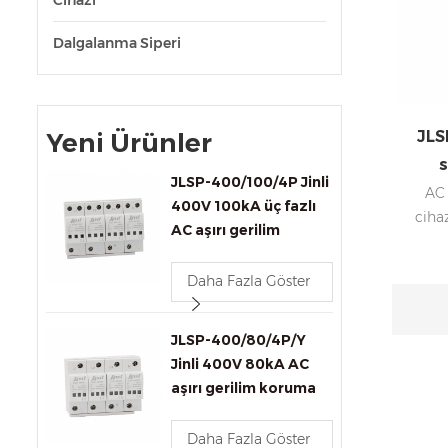
Cihazı
Dalgalanma Siperi
JLS
Yeni Ürünler
s
JLSP-400/100/4P Jinli
AC 
400V 100kA üç fazlı
ciha
AC aşırı gerilim
IMAX
koruma cihazı
sert
Daha Fazla Göster
35mm 
deği
titr
JLSP-400/80/4P/Y
k
Jinli 400V 80kA AC
aşırı gerilim koruma
cihazı, uzaktan
sinyalleme özelliğiyle.
Daha Fazla Göster