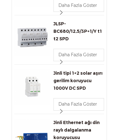
Daha Fazla Göster
JLSP-
BC680/12,5/3P+1/Y t1
t2 SPD
Daha Fazla Göster
Jinli tipi 1+2 solar aşırı
gerilim koruyucu
1000V DC SPD
Daha Fazla Göster
Jinli Ethernet ağı din
raylı dalgalanma
koruyucusu