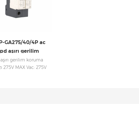
P-GA275/40/4P ac
pd aşırı gerilim
koruma cihazı
aşırı gerilim koruma
zı 275V MAX Vac: 275V
: 40KA RoHS, IEC, UL
ifikaları Faz 4P DIN Ray
Takılabilir tasarım ile
ştirilmesi kolay Taşıma
eşimini önlemek için iç
utu ile ambalajlama