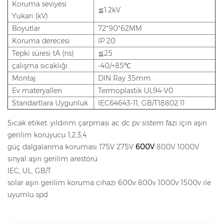
Koruma seviyesi
≦1.2kV
Yukarı (kV)
Boyutlar
72*90*62MM
Koruma derecesi
IP 20
Tepki süresi tA (ns)
≦25
çalışma sıcaklığı
-40/+85℃
Montaj
DIN Ray 35mm
Ev materyalleri
Termoplastik UL94-V0
Standartlara Uygunluk
IEC64643-11, GB/T18802.11
Sıcak etiket: yıldırım çarpması ac dc pv sistem fazı için aşırı
gerilim koruyucu 1,2,3,4
güç dalgalanma koruması 175V 275V
600V
800V 1000V
sinyal aşırı gerilim arestörü
IEC, UL, GB/T
solar aşırı gerilim koruma cihazı 600v 800v 1000v 1500v ile
uyumlu spd