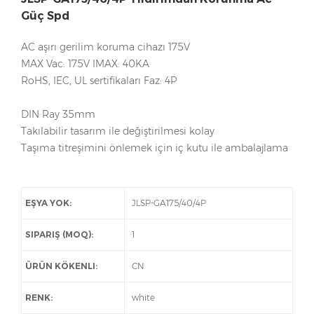
Güç Spd
AC aşırı gerilim koruma cihazı 175V
MAX Vac: 175V IMAX: 40KA
RoHS, IEC, UL sertifikaları Faz: 4P
DIN Ray 35mm
Takılabilir tasarım ile değiştirilmesi kolay
Taşıma titreşimini önlemek için iç kutu ile ambalajlama
EŞYA YOK:
JLSP-GA175/40/4P
SIPARIŞ (MOQ):
1
ÜRÜN KÖKENLI:
CN
RENK:
white