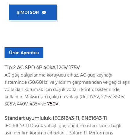
ŞIMDI SOR
Ürün Ayrıntısı
Tip 2 AC SPD 4P 40kA 120V 175V
AC güç dalgalanma koruyucu cihaz, AC güç kaynağı
sisteminde (50/60Hz) ve yıldırım çarpmasından ve geçici aşırı
voltajdan korumak için düşük voltajlı kontrol sisteminde
kullanılır. Maksimum çalışma voltajı (Uc): 175V, 275V, 350V,
385V, 440V, 485V ve
750V
.
Standart uyumluluk: IEC61643-11, EN61643-11
IEC 61643-11 Düşük voltajlı güç dağıtım sistemlerine bağlı
aşırı gerilim koruma cihazları - Bölüm 11: Performans