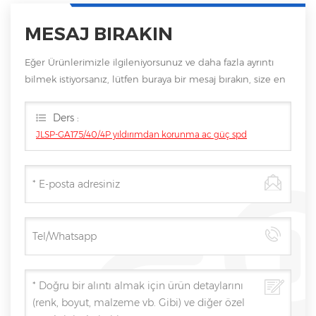
MESAJ BIRAKIN
Eğer Ürünlerimizle ilgileniyorsunuz ve daha fazla ayrıntı
bilmek istiyorsanız, lütfen buraya bir mesaj bırakın, size en
kısa sürede cevap vereceğiz Can.
Ders :
JLSP-GA175/40/4P yıldırımdan korunma ac güç spd