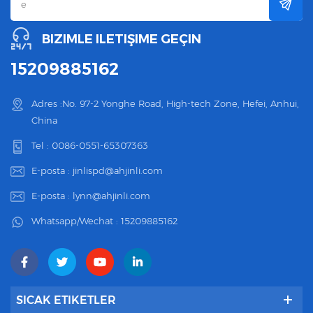
BIZIMLE ILETIŞIME GEÇIN
15209885162
Adres :No. 97-2 Yonghe Road, High-tech Zone, Hefei, Anhui,
China
Tel :
0086-0551-65307363
E-posta :
jinlispd@ahjinli.com
E-posta :
lynn@ahjinli.com
Whatsapp/Wechat :
15209885162
SICAK ETIKETLER