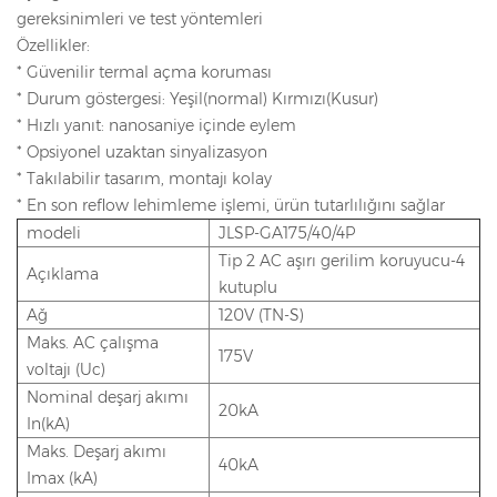
gereksinimleri ve test yöntemleri
Özellikler:
* Güvenilir termal açma koruması
* Durum göstergesi: Yeşil(normal) Kırmızı(Kusur)
* Hızlı yanıt: nanosaniye içinde eylem
* Opsiyonel uzaktan sinyalizasyon
* Takılabilir tasarım, montajı kolay
* En son reflow lehimleme işlemi, ürün tutarlılığını sağlar
modeli
JLSP-GA175/40/4P
Tip 2 AC aşırı gerilim koruyucu-4
Açıklama
kutuplu
Ağ
120V (TN-S)
Maks. AC çalışma
175V
voltajı (Uc)
Nominal deşarj akımı
20kA
In(kA)
Maks. Deşarj akımı
40kA
Imax (kA)