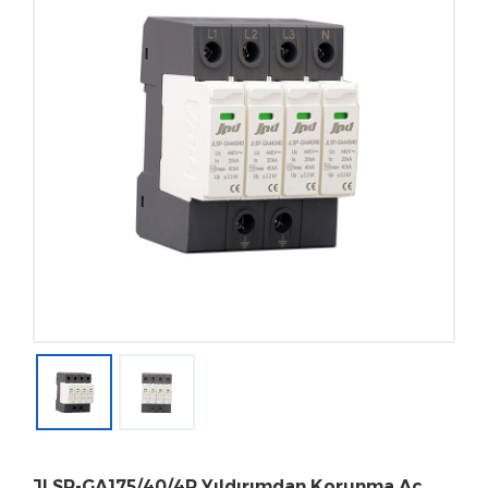
JLSP-GA175/40/4P Yıldırımdan Korunma Ac