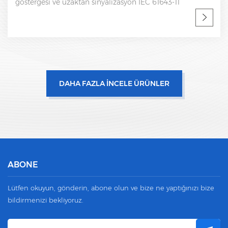
göstergesi ve uzaktan sinyalizasyon IEC 61643-11
DAHA FAZLA İNCELE ÜRÜNLER
ABONE
Lütfen okuyun, gönderin, abone olun ve bize ne yaptığınızı bize
bildirmenizi bekliyoruz.