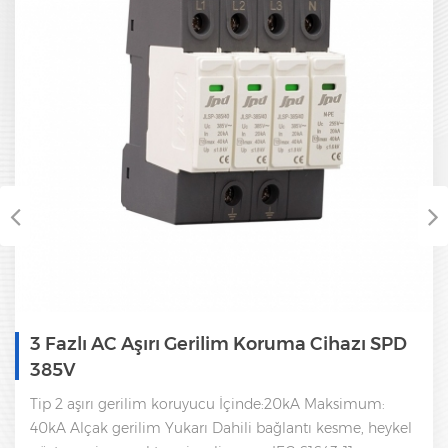
3 Fazlı AC Aşırı Gerilim Koruma Cihazı SPD
385V
Tip 2 aşırı gerilim koruyucu İçinde:20kA Maksimum:
40kA Alçak gerilim Yukarı Dahili bağlantı kesme, heykel