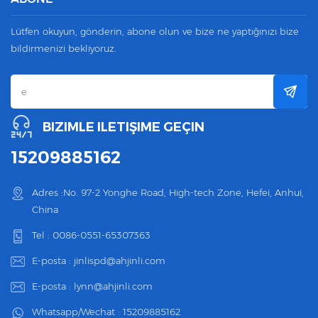
Lütfen okuyun, gönderin, abone olun ve bize ne yaptığınızı bize
bildirmenizi bekliyoruz.
BIZIMLE ILETIŞIME GEÇIN
15209885162
Adres :No. 97-2 Yonghe Road, High-tech Zone, Hefei, Anhui,
China
Tel :
0086-0551-65307363
E-posta :
jinlispd@ahjinli.com
E-posta :
lynn@ahjinli.com
Whatsapp/Wechat :
15209885162